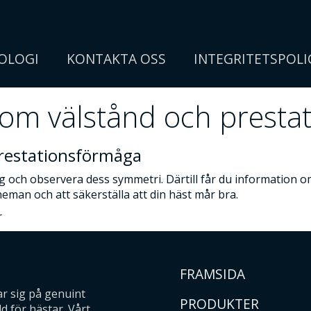
OLOGI
KONTAKTA OSS
INTEGRITETSPOLI
 om välstånd och presta
prestationsförmåga
 och observera dess symmetri. Därtill får du information o
heman och att säkerställa att din häst mår bra.
r
FRAMSIDA
ar sig på genuint
PRODUKTER
 för hästar. Vårt