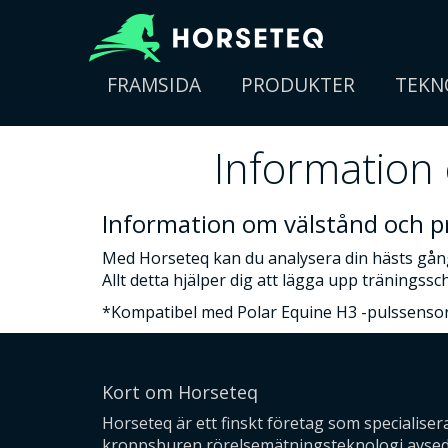
FRAMSIDA
PRODUKTER
TEKN
Information
Information om välstånd och 
Med Horseteq kan du analysera din hästs gång
Allt detta hjälper dig att lägga upp träningssc
*Kompatibel med Polar Equine H3 -pulssenso
Kort om Horseteq
Horseteq är ett finskt företag som specialiser
kroppsburen rörelsemätningsteknologi avsedd