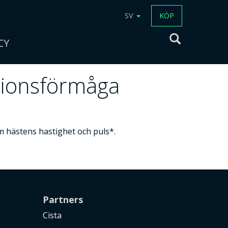
SV
KÖP
CY
tionsförmåga
m hästens hastighet och puls*.
Partners
Cista