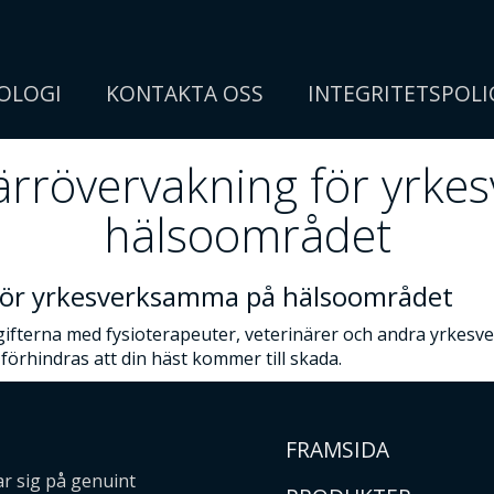
OLOGI
KONTAKTA OSS
INTEGRITETSPOLI
 fjärrövervakning för yr
hälsoområdet
g för yrkesverksamma på hälsoområdet
ifterna med fysioterapeuter, veterinärer och andra yrkes
 förhindras att din häst kommer till skada.
FRAMSIDA
ar sig på genuint