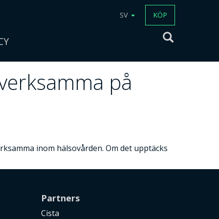
SV
KÖP
CY
kesverksamma på
verksamma inom hälsovården. Om det upptäcks
Partners
Cista