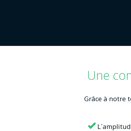
Une com
Grâce à notre 
L´amplitud