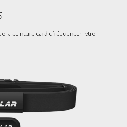
s
ue la ceinture cardiofréquencemètre