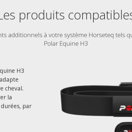
Les produits compatible
s additionnels à votre système Horseteq tels q
Polar Equine H3
Equine H3
s´adapte
e cheval.
er la
 durées, par