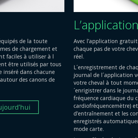
L’applicatio
équipés de la toute
Avec l’application gratu
tèmes de chargement et
chaque pas de votre chev
 faciles à utiliser à l
réel.
nt être utilisés par tous
L´enregistrement de chaq
e inséré dans chacune
journal de l´application
es autour des canons de
votre cheval à tout mome
´enrigistrer dans le journ
fréquence cardiaque du ch
cardiofréquencemètre) et 
jourd’hui
d’entraînement et les co
enregistrés automatiquem
mode carte.